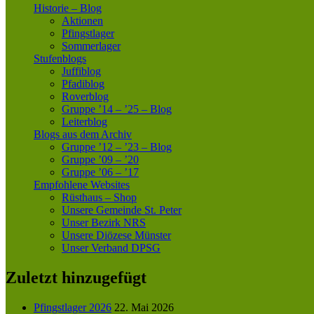
Historie – Blog
Aktionen
Pfingstlager
Sommerlager
Stufenblogs
Juffiblog
Pfadiblog
Roverblog
Gruppe ’14 – ’25 – Blog
Leiterblog
Blogs aus dem Archiv
Gruppe ’12 – ’23 – Blog
Gruppe ’09 – ’20
Gruppe ’06 – ’17
Empfohlene Websites
Rüsthaus – Shop
Unsere Gemeinde St. Peter
Unser Bezirk NRS
Unsere Diözese Münster
Unser Verband DPSG
Zuletzt hinzugefügt
Pfingstlager 2026
22. Mai 2026