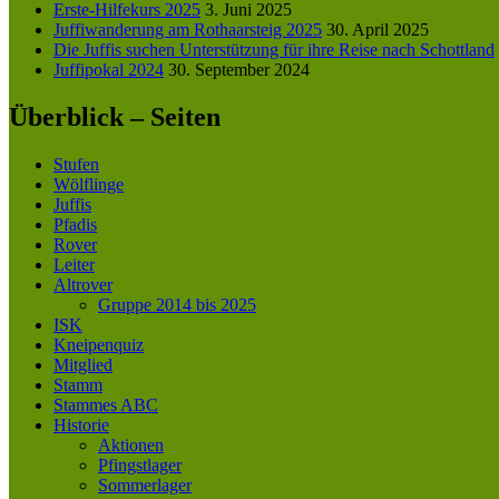
Erste-Hilfekurs 2025
3. Juni 2025
Juffiwanderung am Rothaarsteig 2025
30. April 2025
Die Juffis suchen Unterstützung für ihre Reise nach Schottland
Juffipokal 2024
30. September 2024
Überblick – Seiten
Stufen
Wölflinge
Juffis
Pfadis
Rover
Leiter
Altrover
Gruppe 2014 bis 2025
ISK
Kneipenquiz
Mitglied
Stamm
Stammes ABC
Historie
Aktionen
Pfingstlager
Sommerlager