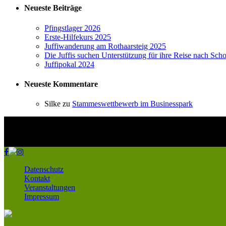
Neueste Beiträge
Pfingstlager 2026
Erste-Hilfekurs 2025
Juffiwanderung am Rothaarsteig 2025
Die Juffis suchen Unterstützung für ihre Reise nach Scho
Juffipokal 2024
Neueste Kommentare
Silke
zu
Stammeswettbewerb im Businesspark
Datenschutz
Kontakt
Veranstaltungen
Impressum